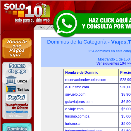
Dominios de la Categoría -
Viajes,
254 dominios en esta categ
Mostrando 1 de 150
Ver siguientes 104 >>
Nombre de Dominio
Precio
reservaciondevuelos.com
$28,9
e-Turismo.com
$20,0
suvuelo.com
$8,90
guiaviajeros.com
$6,50
e-viaje.com
$5,00
turismo.com.pa
$5,00
turismo.cr
$5,00