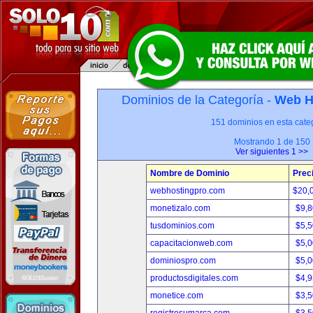
Dominios de la Categoría -
Web H
151 dominios en esta categ
Mostrando 1 de 150
Ver siguientes 1 >>
Nombre de Dominio
Prec
webhostingpro.com
$20,
monetizalo.com
$9,
tusdominios.com
$5,
capacitacionweb.com
$5,
dominiospro.com
$5,
productosdigitales.com
$4,
monetice.com
$3,