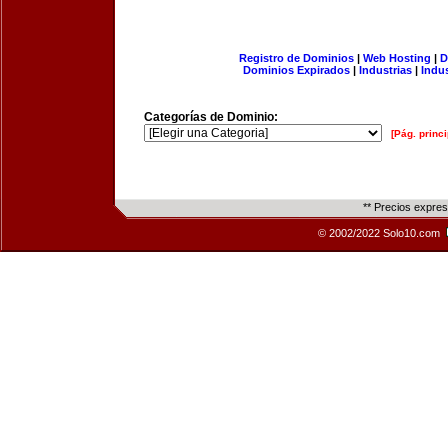
Registro de Dominios
|
Web Hosting
|
D
Dominios Expirados
|
Industrias
|
Indu
Categorías de Dominio:
[Pág. princi
** Precios expre
© 2002/2022 Solo10.com