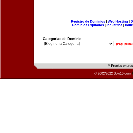
Registro de Dominios
|
Web Hosting
|
D
Dominios Expirados
|
Industrias
|
Indu
Categorías de Dominio:
[Pág. princi
** Precios expre
© 2002/2022 Solo10.com