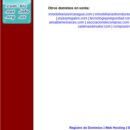
Otros dominios en venta:
inmobiliariasnicaragua.com
|
inmobiliariashondura
|
joyasyregalos.com
|
tecnologiayseguridad.co
areabienesraices.com
|
asociaciondecompras.com
cadenasdevalor.com
|
comprasin
Registro de Dominios
|
Web Hosting
|
D