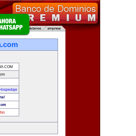
a.com
IA.COM
com
 Hospedaje
ta!
.com
tas