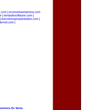
s.com
|
economiaempresa.com
m
|
ventadesoftware.com
|
|
barcelonapropiedades.com
|
ternet.com
|
ominios En Venta