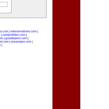
ra.com
|
interservidores.com
|
m
|
campodetiro.com
|
om
|
guiadeperu.com
|
ud.com
|
areaviajes.com
|
m
|