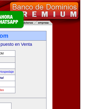
com
 puesto en Venta
OM
 Hospedaje
ta!
tas