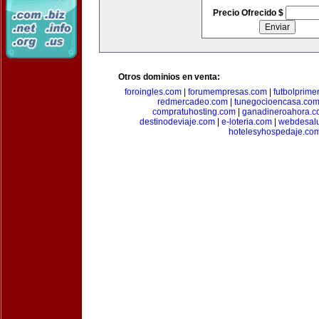
Precio Ofrecido $
Otros dominios en venta:
foroingles.com
|
forumempresas.com
|
futbolprime
redmercadeo.com
|
tunegocioencasa.co
compratuhosting.com
|
ganadineroahora.c
destinodeviaje.com
|
e-loteria.com
|
webdesal
hotelesyhospedaje.co