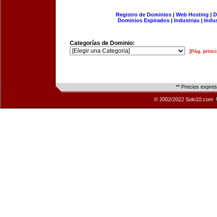
Registro de Dominios
|
Web Hosting
|
D
Dominios Expirados
|
Industrias
|
Indu
Categorías de Dominio:
[Pág. princi
** Precios expre
© 2002/2022 Solo10.com