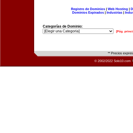
Registro de Dominios
|
Web Hosting
|
D
Dominios Expirados
|
Industrias
|
Indu
Categorías de Dominio:
[Pág. princi
** Precios expre
© 2002/2022 Solo10.com