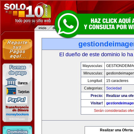
gestiondeimag
El dueño de este dominio lo ha
Mayusculas:
GESTIONDEIMA
Minusculas:
gestiondeimage
Longitud:
15 caracteres
Categorias:
Sociedad
Precio:
Realizar una ofe
Visitar!
gestiondeimage
Serán consideradas ofer
Realizar una Oferta