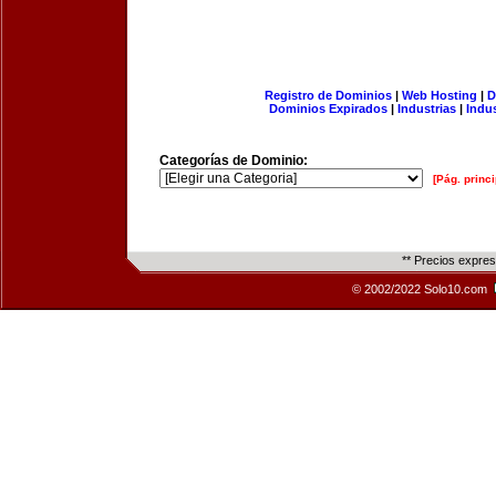
Registro de Dominios
|
Web Hosting
|
D
Dominios Expirados
|
Industrias
|
Indu
Categorías de Dominio:
[Pág. princi
** Precios expre
© 2002/2022 Solo10.com