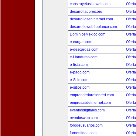
construyetusitioweb.com
Oferta
desarrolladores.org
Oferta
desarrolloseninternet.com
Oferta
desarrollowebfreelance.com
Oferta
DominiosMexico.com
Oferta
e-cargas.com
Oferta
e-descargas.com
Oferta
e-Honduras.com
Oferta
e-lista.com
Oferta
e-pago.com
Oferta
e-Sitio.com
Oferta
e-sitios.com
Oferta
emprendedoresenred.com
Oferta
empresasdeinternet.com
Oferta
eventosdigitales.com
Oferta
eventosweb.com
Oferta
forodeusuarios.com
Oferta
foroenlinea.com
Oferta